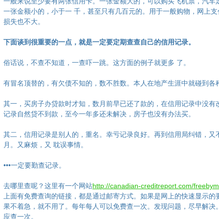
一般来说至少要有两张信用卡。一张金额大的，可以购买飞机票，汽车
一张金额小的，小于一 千，甚至只有几百元的。用于一般购物，网上支
损失也不大。
下面谈到很重要的一点，就是一定要定期查查自己的信用记录。
俗话说，不查不知道，一查吓一跳。这方面的例子就更多 了。
有冒名顶替的，有欠债不知的，数不胜数。本人在地产生涯中就碰到各
其一，买房子办贷款时才知，数月前早已还了款的，在信用记录中没有改
记录自然贷不到款，至今一年多还未解决，房子也没有办法买。
其二，信用记录是别人的，重名。幸亏记录良好。再到信用局纠错，又
月。又麻烦，又 耽误事情。
•••一定要勤查记录。
去哪里查呢？这里有一个网站
http://canadian-creditreport.com/freebym
上面有免费查询的链接，都是通过邮寄方式。如果是网上的快速显示的
果不着急，就不用了。每年每人可以免费查一次。发现问题，尽早解决
应查一次。