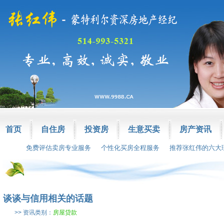
首页
自住房
投资房
生意买卖
房产资讯
免费评估卖房专业服务
个性化买房全程服务
推荐张红伟的六大
谈谈与信用相关的话题
>> 资讯类别：
房屋贷款