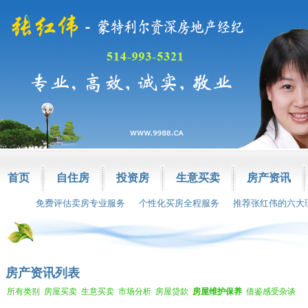
首页
自住房
投资房
生意买卖
房产资讯
免费评估卖房专业服务
个性化买房全程服务
推荐张红伟的六大
房产资讯列表
所有类别
房屋买卖
生意买卖
市场分析
房屋贷款
房屋维护保养
借鉴感受杂谈