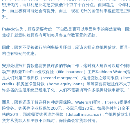
密挂钩的，而且利息比定息贷款低1个或半个百分点。但问题是，今年
升，而且极有可能还会有提升。而且，现在飞升的国债利率也使定息贷
升。
Palacio认为，顾客需要考虑一下自己是否可以承受利率的突然变动，
然提升就意味着顾客有可能每月多支付数百元的还款。
因此，顾客不要被银行的利率提升吓倒，应该选择定息抵押贷款。而且
构也有特别的优惠。
安排处理抵押贷款也需要做许多的书面工作，这时有人建议可以请个律
动产律师兼TitlePlus业权保险（title insurance）主席Kathleen Wate
是人们对第二抵押权（second mortgages）,信用贷款之最高限额（lines 
credit）和房屋净值贷款（home equity loans）等等需要房屋担保不
许多省的注册系统已经电子化，人们不需要填写许多抵押贷款申请表。”
而且，顾客还应了解选择何种房屋保险。Waters介绍说，TitlePlus提
险业务。购买住宅业权保险200元，公寓只需170元。如果你付的订金
格的20％，那就需要购买违约保险（default insurance）,当抵押贷
贷方从贷款人那里收不回钱时，保险商会将贷款付清。