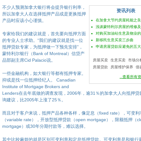
不少人预测加拿大银行将会提升银行利率，
资讯列表
所以加拿大人在选择抵押产品或是更换抵押
产品时应该小心谨慎。
在加拿大节约房屋耗能之良
浅谈蒙特利尔房屋的维修及
专家给我们的建议就是，首先要向抵押方面
对购买加油站生意及物业的
的专业人士求助。“我们的建议就是找一位
新移民生意买卖三步曲
抵押贷款专家，为抵押做一下预先安排”，
申请房屋贷款应避免的五大
蒙特利尔银行（Bank of Montreal）信贷产
品部副主席Cid Palacio说。
房屋买卖
生意买卖
市场分
房屋贷款
房屋维护保养
借
一些金融机构，如大银行等都有抵押专家。
...查看所有
抑或是找一位抵押经纪人。 Canadian
Institute of Mortgage Brokers and
Lenders在去年底做的调查发现，2006年，逾31％的加拿大人向抵押
询建议，比2005年上涨了25％。
而且对于客户来说，抵押产品各种各样，像定息（fixed rate），可变利
（variable rate），开放型抵押贷款（open mortgage），限额抵押（clo
mortgage）或30年分期付款等，难以选择。
其中比较麻烦的就是区别可变利率和定息抵押贷款。可变利率是和银行