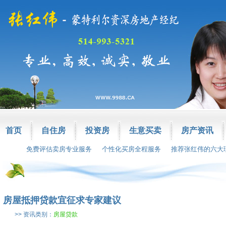
首页
自住房
投资房
生意买卖
房产资讯
免费评估卖房专业服务
个性化买房全程服务
推荐张红伟的六大
房屋抵押贷款宜征求专家建议
>> 资讯类别：
房屋贷款