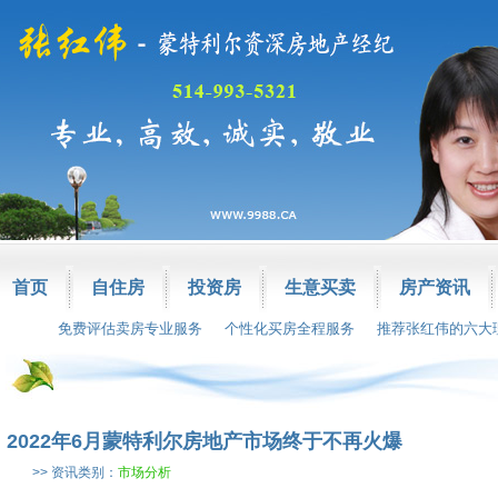
首页
自住房
投资房
生意买卖
房产资讯
免费评估卖房专业服务
个性化买房全程服务
推荐张红伟的六大
2022年6月蒙特利尔房地产市场终于不再火爆
>> 资讯类别：
市场分析