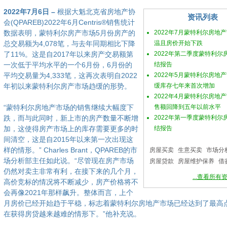
2022年7月6日 –
根据大魁北克省房地产协
资讯列表
会(QPAREB)2022年6月Centris®销售统计
数据表明，蒙特利尔房产市场5月份房产的
2022年7月蒙特利尔房地
总交易额为4,078笔，与去年同期相比下降
温且房价开始下跌
了11%。这是自2017年以来房产交易额第
2022年第二季度蒙特利尔
一次低于平均水平的一个6月份，6月份的
结报告
平均交易量为4,333笔，这再次表明自2022
2022年5月蒙特利尔房地
年初以来蒙特利尔房产市场趋缓的形势。
缓库存七年来首次增加
2022年4月蒙特利尔房地
“蒙特利尔房地产市场的销售继续大幅度下
售额回降到五年以前水平
跌，而与此同时，新上市的房产数量不断增
2022年第一季度蒙特利尔
加，这使得房产市场上的库存需要更多的时
结报告
间清空，这是自2015年以来第一次出现这
样的情形。” Charles Brant，QPAREB的市
房屋买卖
生意买卖
市场分
场分析部主任如此说。“尽管现在房产市场
房屋贷款
房屋维护保养
借
仍然对卖主非常有利，在接下来的几个月，
...查看所有
高价竞标的情况将不断减少，房产价格将不
会再像2021年那样飙升。整体而言，上个
月房价已经开始趋于平稳，标志着蒙特利尔房地产市场已经达到了最高
在获得房贷越来越难的情形下。”他补充说。