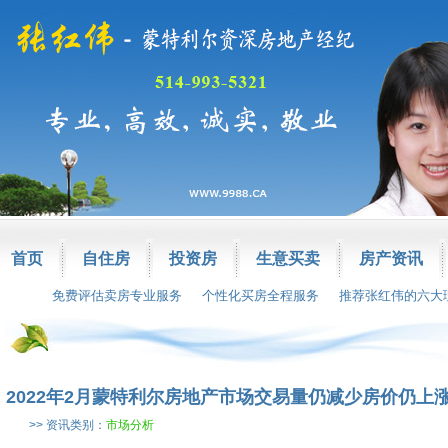
首页
自住房
投资房
生意买卖
房产资讯
免费评估卖房专业服务
个性化买房全程服务
推荐张红伟的六大
2022年2月蒙特利尔房地产市场交易量仍减少房价仍上
>> 资讯类别：
市场分析