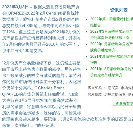
2022年3月3日 –
根据大魁北克省房地产协
资讯列表
会(QPAREB)2022年2月Centris®销售统计
数据表明，蒙特利尔房产市场2月份房产的
2022年第一季度蒙特利尔
总交易额为4,399笔，与去年同期相比下降
结报告
了12%，但是这主要是因为2021年2月份的
2022年3月蒙特利尔房地
房产销售由于疫情反弹特别地火爆，其实今
贷利率提升房价继续上涨
年2月份的销售额已经是2016年的水平了，
2022年1月蒙特利尔房地
那年共有4,400笔交易。
缺房价继续攀升
2021年度蒙特利尔房地产
“2月份房产交易量继续下跌，这仍然主要是
报告
由于市场上待售房产数量的减少。尽管待售
2021年12月蒙特利尔房
房产数量减少的幅度有减缓的趋势，蒙特利
价稳定岛外继续攀升
尔的房产市场依旧对卖主十分有利，因此房
价仍然十分高昂。” Charles Brant，
房屋买卖
生意买卖
市场分
QPAREB的市场分析部主任如此说。“加拿
房屋贷款
房屋维护保养
借
大央行在3月2号开始实施的提高贷款基准
...查看所有
利率的举措，将意味着今年以后的日子里购
房的需求会逐步减少，这样的话，高价竞标
的现象也会越来越少。要记住，3月2号实施的贷款基准利率的提高是自2
来第一次的提升。”他补充说。