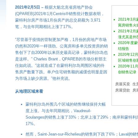
2021年2月5日 –
根据大魁北克省房地产协会
(QPAREB)2021年1月Centris®销售统计数据表明，
2021年3
蒙特利尔房产市场1月份房产的总交易额为 3,971
寓房销售火
笔，与去年同期相比上涨了17%。
2021年2
涨尤其是外
“尽管基于疫情的管制更加严格，1月份的房地产市场
2020年
仍然和2020年一样强劲。公寓房和多单元投资房的销
结报告
售创下了自2000年以来历史最高记录，蒙特利尔岛也
2020年1
是这样。” Charles Brant，QPAREB的市场分析部主
区域销售创
任如此说。“这就造成了在蒙特利尔岛周围区域的待
2020年1
售房产数量下跌。单户住宅销售额的减缓也明显是因
创销售记录
为市场上缺少房源。”他补充说。
房屋买卖
生
房屋贷款
房
从地理区域来看
蒙特利尔岛外围几个区域的销售继续保持大幅
度上涨。与去年同期相比，Vaudreuil-
Soulanges的销售上涨了33%；北岸上涨了29%；南岸和蒙
17%。
然而，Saint-Jean-sur-Richelieu的销售则下跌了6%；Lav