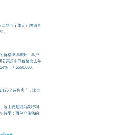
（二到五个单元）的销量
1%。
的价格继续攀升。单户
0；而公寓房中间价格比去年
%，为$650,000。
1,176个待售房产，比去
%，这主要是因为蒙特利
去年持平；而单户住宅的