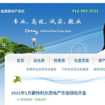
首页
自住房
投资房
生意买卖
房
免费评估卖房专业服务
个性化买房全程服务
推荐张
2021年1月蒙特利尔房地产市场强劲开盘
>> 资讯类别：
市场分析