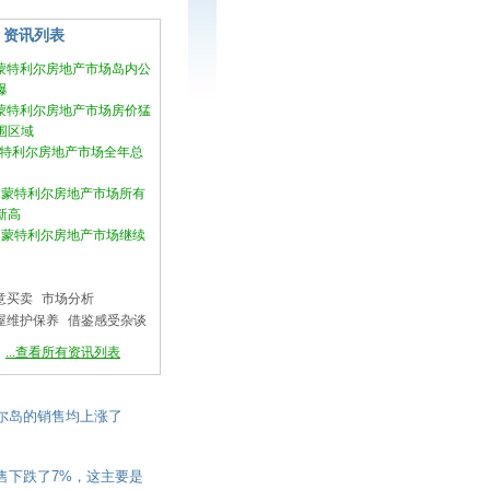
资讯列表
月蒙特利尔房地产市场岛内公
爆
月蒙特利尔房地产市场房价猛
围区域
度蒙特利尔房地产市场全年总
2月蒙特利尔房地产市场所有
新高
1月蒙特利尔房地产市场继续
意买卖
市场分析
屋维护保养
借鉴感受杂谈
...查看所有资讯列表
特利尔岛的销售均上涨了
al的销售下跌了7%，这主要是