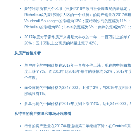
蒙特利尔所有六个区域（根据2016年政府社会调查局的新规定， Saint
Richelieu成为蒙特利尔大区的一个成员）的房产销量在2017
Vaudreuil-Soulanges的涨幅为13%；蒙特利尔岛的涨幅为11%；Sain
Richelieu的涨幅为9%；Laval的涨幅为6%；南岸的涨幅为5
2017年度对于豪华房产来讲是大丰收的一年，一百万以上的单
20%；五十万以上公寓房的销量上涨了42%。
从房产价格来看
单户住宅的中间价格在2017年一直在不停上涨：现在的中间价格为$3
度上涨了7%。而2013年到2016年每年的涨幅均为2%，2017
个年度。
而公寓房的中间价格为$247,000，上涨了3%，与2016年度相
涨幅只有1%。
多单元房的中间价格在2017年度则上涨了4%，达到$476,000
从待售的房产数量和市场环境来看
待售的房产数量在2017年度连续第二年继续下降：在Centris®系