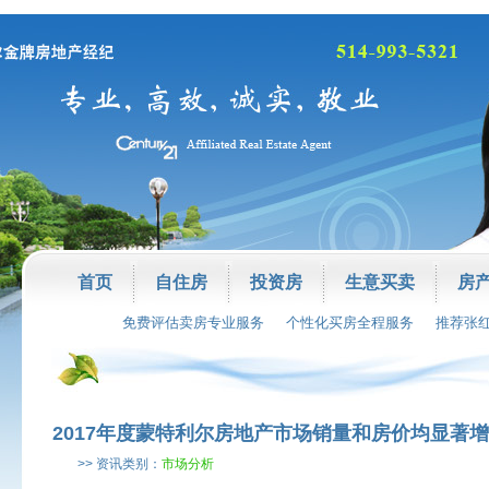
首页
自住房
投资房
生意买卖
房
免费评估卖房专业服务
个性化买房全程服务
推荐张
2017年度蒙特利尔房地产市场销量和房价均显著
>> 资讯类别：
市场分析