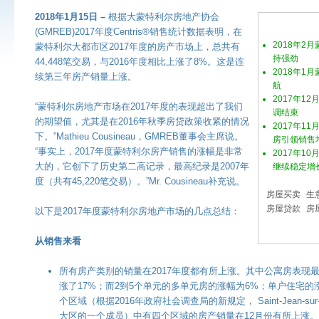
2018年1月15日 –
根据大蒙特利尔房地产协会
(GMREB)2017年度Centris®销售统计数据表明，在
2018年2
蒙特利尔大都市区2017年度的房产市场上，总共有
持强劲
44,448笔交易，与2016年度相比上涨了8%。这是连
2018年1
续第三年房产销量上涨。
航
2017年1
“蒙特利尔房地产市场在2017年度的表现超出了我们
调结束
的期望值，尤其是在2016年秋季房贷政策收紧的情况
2017年1
下。”Mathieu Cousineau，GMREB董事会主席说。
房引领销售
“事实上，2017年度蒙特利尔房产销售的涨幅是非常
2017年1
大的，它创下了历史第二高记录，最高纪录是2007年
继续稳定增
度（共有45,220笔交易）。”Mr. Cousineau补充说。
房屋买卖
生
房屋贷款
房
以下是2017年度蒙特利尔房地产市场的几点总结：
从销售来看
所有房产类别的销量在2017年度都有所上涨。其中公寓房表现
涨了17%；而2到5个单元的多单元房的涨幅为6%；单户住宅的
个区域（根据2016年政府社会调查局的新规定， Saint-Jean-sur-
大区的一个成员）中有四个区域的房产销量在12月份有所上涨。