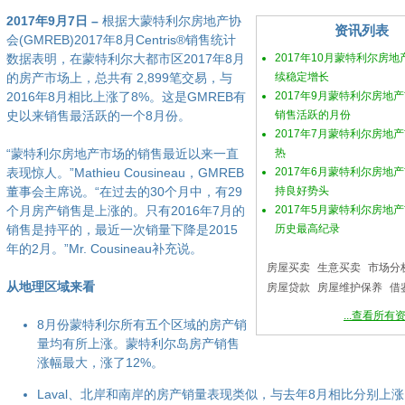
2017年9月7日 –
根据大蒙特利尔房地产协
资讯列表
会(GMREB)2017年8月Centris®销售统计
数据表明，在蒙特利尔大都市区2017年8月
2017年10月蒙特利尔房
的房产市场上，总共有 2,899笔交易，与
续稳定增长
2016年8月相比上涨了8%。这是GMREB有
2017年9月蒙特利尔房地
史以来销售最活跃的一个8月份。
销售活跃的月份
2017年7月蒙特利尔房地
“蒙特利尔房地产市场的销售最近以来一直
热
表现惊人。”Mathieu Cousineau，GMREB
2017年6月蒙特利尔房地
董事会主席说。“在过去的30个月中，有29
持良好势头
个月房产销售是上涨的。只有2016年7月的
2017年5月蒙特利尔房地
销售是持平的，最近一次销量下降是2015
历史最高纪录
年的2月。”Mr. Cousineau补充说。
房屋买卖
生意买卖
市场分
从地理区域来看
房屋贷款
房屋维护保养
借
...查看所有
8月份蒙特利尔所有五个区域的房产销
量均有所上涨。蒙特利尔岛房产销售
涨幅最大，涨了12%。
Laval、北岸和南岸的房产销量表现类似，与去年8月相比分别上涨