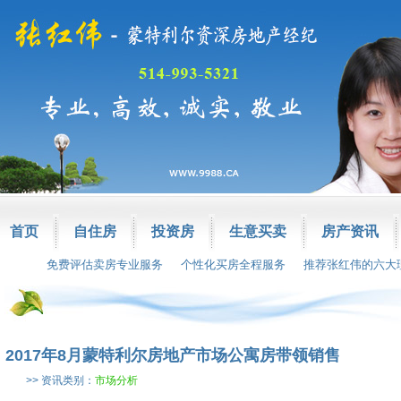
首页
自住房
投资房
生意买卖
房产资讯
免费评估卖房专业服务
个性化买房全程服务
推荐张红伟的六大
2017年8月蒙特利尔房地产市场公寓房带领销售
>> 资讯类别：
市场分析