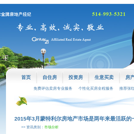
首页
自住房
投资房
生意买卖
房
免费评估卖房专业服务
个性化买房全程服务
推荐张
2015年3月蒙特利尔房地产市场是两年来最活跃的
>> 资讯类别：
市场分析