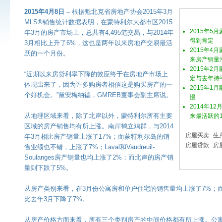
2015年4月8日 –
根据魁北克省房地产协会2015年3月
MLS®销售统计数据表明，在蒙特利尔大都市区2015
2015年5
年3月的房产市场上，总共有4,495笔交易，与2014年
得到肯定
3月相比上升了6%，这也是两年以来房地产交易最活
2015年4
跃的一个月份。
来房产销量
2015年2
“近期以来房贷利率下降的效应终于在房地产市场上
定与去年持
体现出来了，因为许多购房者相信这是购买房产的一
2015年1
个好机会。”黛安梅纳德，GMREB董事会副主席说。
慢
2014年1
从地理区域来看，除了北岸以外，蒙特利尔所有主要
来最活跃的
区域的房产销售均有所上涨。南岸鹤立鸡群，与2014
房屋买卖
生
年3月相比房产销量上涨了17%；而蒙特利尔岛的销
房屋贷款
房
售业绩也不错，上涨了7%；Laval和Vaudreuil-
Soulanges房产销量也均上涨了2%；而北岸的房产销
量则下跌了5%。
从房产类别来看，在3月份公寓房和单户住宅的销售量均上涨了7%；
比去年3月下降了7%。
从房产价格方面来看，所有三个类别房产的中间价格都有所上涨。公寓