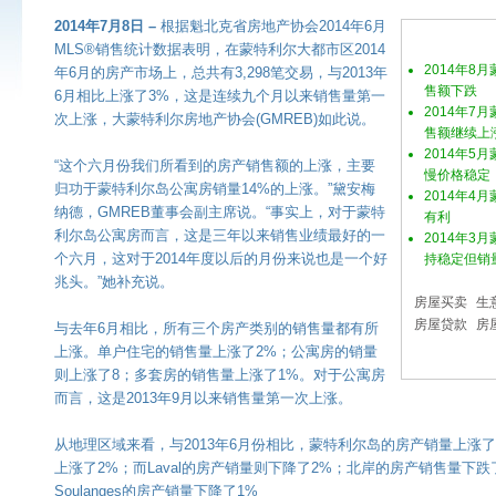
2014年7月8日 –
根据魁北克省房地产协会2014年6月
MLS®销售统计数据表明，在蒙特利尔大都市区2014
2014年8
年6月的房产市场上，总共有3,298笔交易，与2013年
售额下跌
6月相比上涨了3%，这是连续九个月以来销售量第一
2014年7
次上涨，大蒙特利尔房地产协会(GMREB)如此说。
售额继续上
2014年5
“这个六月份我们所看到的房产销售额的上涨，主要
慢价格稳定
归功于蒙特利尔岛公寓房销量14%的上涨。”黛安梅
2014年4
纳德，GMREB董事会副主席说。“事实上，对于蒙特
有利
利尔岛公寓房而言，这是三年以来销售业绩最好的一
2014年3
个六月，这对于2014年度以后的月份来说也是一个好
持稳定但销
兆头。”她补充说。
房屋买卖
生
房屋贷款
房
与去年6月相比，所有三个房产类别的销售量都有所
上涨。单户住宅的销售量上涨了2%；公寓房的销量
则上涨了8；多套房的销售量上涨了1%。对于公寓房
而言，这是2013年9月以来销售量第一次上涨。
从地理区域来看，与2013年6月份相比，蒙特利尔岛的房产销量上涨了
上涨了2%；而Laval的房产销量则下降了2%；北岸的房产销售量下跌了4%；
Soulanges的房产销量下降了1%