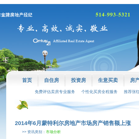
首页
自住房
投资房
生意买卖
房
免费评估卖房专业服务
个性化买房全程服务
推荐张
2014年6月蒙特利尔房地产市场房产销售额上涨
>> 资讯类别：
市场分析