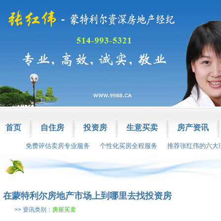
首页
自住房
投资房
生意买卖
房产资讯
免费评估卖房专业服务
个性化买房全程服务
推荐张红伟的六大
在蒙特利尔房地产市场上到哪里去找投资房
>> 资讯类别：
房屋买卖