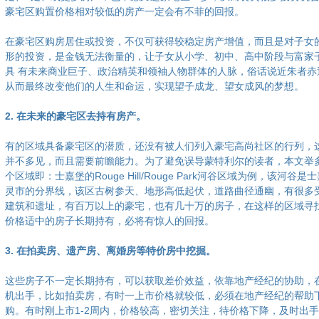
豪宅区购置价格相对较低的房产一定会有不菲的回报。
在豪宅区购房居住或投资，不仅可获得较稳定房产增值，而且是对子女
形的投资，是金钱无法衡量的，让子女从小学、初中、高中阶段与富家
具 有未来商业巨子、政治精英和领袖人物群体的人脉，俗话说近朱者赤
从而最终改变他们的人生和命运，实现望子成龙、望女成风的梦想。
2. 在未来的豪宅区去持有房产。
有的区域具备豪宅区的潜质，还没有被人们列入豪宅高尚社区的行列，
并不多见，而且需要前瞻能力。为了避免误导蒙特利尔的读者，本文举
个区域即：士嘉堡的Rouge Hill/Rouge Park河谷区域为例，该河谷
灵市的分界线，该区古树参天、地形高低起伏，道路曲径通幽，有很多
建筑和遗址，有百万以上的豪宅，也有几十万的房子，在这样的区域寻
价格适中的房子长期持有，必将有惊人的回报。
3. 在拍卖房、遗产房、离婚房等特价房中挖掘。
这些房子不一定长期持有，可以获取差价效益，依靠地产经纪的协助，
机出手，比如拍卖房，有时一上市价格就较低，必须在地产经纪的帮助
购。有时刚上市1-2周内，价格较高，密切关注，待价格下降，及时出