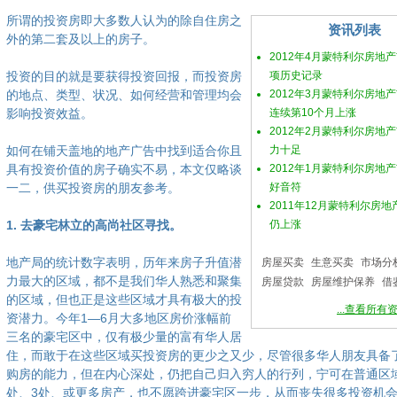
所谓的投资房即大多数人认为的除自住房之
资讯列表
外的第二套及以上的房子。
2012年4月蒙特利尔房地
投资的目的就是要获得投资回报，而投资房
项历史记录
的地点、类型、状况、如何经营和管理均会
2012年3月蒙特利尔房地
影响投资效益。
连续第10个月上涨
2012年2月蒙特利尔房地
如何在铺天盖地的地产广告中找到适合你且
力十足
具有投资价值的房子确实不易，本文仅略谈
2012年1月蒙特利尔房地
一二，供买投资房的朋友参考。
好音符
2011年12月蒙特利尔房
1. 去豪宅林立的高尚社区寻找。
仍上涨
地产局的统计数字表明，历年来房子升值潜
房屋买卖
生意买卖
市场分
力最大的区域，都不是我们华人熟悉和聚集
房屋贷款
房屋维护保养
借
的区域，但也正是这些区域才具有极大的投
...查看所有
资潜力。今年1—6月大多地区房价涨幅前
三名的豪宅区中，仅有极少量的富有华人居
住，而敢于在这些区域买投资房的更少之又少，尽管很多华人朋友具备
购房的能力，但在内心深处，仍把自己归入穷人的行列，宁可在普通区
处、3处、或更多房产，也不愿跨进豪宅区一步，从而丧失很多投资机