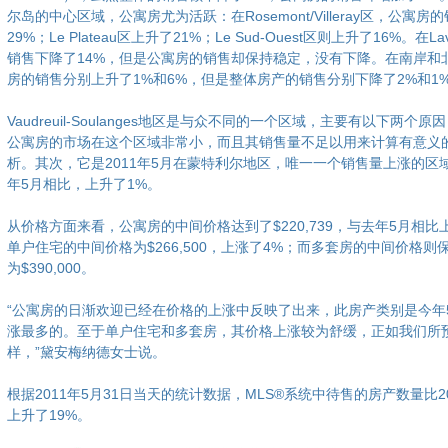
尔岛的中心区域，公寓房尤为活跃：在Rosemont/Villeray区，公寓房
29%；Le Plateau区上升了21%；Le Sud-Ouest区则上升了16%。在La
销售下降了14%，但是公寓房的销售却保持稳定，没有下降。在南岸和
房的销售分别上升了1%和6%，但是整体房产的销售分别下降了2%和1
Vaudreuil-Soulanges地区是与众不同的一个区域，主要有以下两个原
公寓房的市场在这个区域非常小，而且其销售量不足以用来计算有意义
析。其次，它是2011年5月在蒙特利尔地区，唯一一个销售量上涨的区域
年5月相比，上升了1%。
从价格方面来看，公寓房的中间价格达到了$220,739，与去年5月相比
单户住宅的中间价格为$266,500，上涨了4%；而多套房的中间价格则
为$390,000。
“公寓房的日渐欢迎已经在价格的上涨中反映了出来，此房产类别是今年
涨最多的。至于单户住宅和多套房，其价格上涨较为舒缓，正如我们所
样，”黛安梅纳德女士说。
根据2011年5月31日当天的统计数据，MLS®系统中待售的房产数量比2
上升了19%。