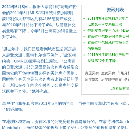
2011年6月8日 –
根据大蒙特利尔房地产协
资讯列表
会的2011年5月MLS®销售统计数据表明，
蒙特利尔大都市区共有4186笔房产成交，
2011年6月蒙特利尔房地产
与2010年5月相比下降了4%。尽管整体交
以来第一次交易量上涨
易量略有下降，今年5月公寓房的销售量上
带朋友看房要当心:十个DE
升了4%。
在蒙特利尔换房时是先买房
在蒙特利尔房地产市场上寻
“进些年来，我们已经看到城市里公寓房越
的安乐窝
来越受欢迎，蒙特利尔也不例外，”黛安梅
2011年4月蒙特利尔房地
纳德，GMREB董事会副主席说。 “公寓房
持续第12个月下降
的日受欢迎，部分原因是首次购房者通常会
因为它的可负担性而选择购买此房产类别，
房屋买卖
生意买卖
市场分
同时每年春天也是首次购房者比较活跃的季
房屋贷款
房屋维护保养
借
节，所以在今年的这个时间，公寓房的交易
...查看所有
活跃并不奇怪。”她补充说。
单户住宅和多套房在2011年5月的销售量，与去年同期相比均有所下降
了8%和9%。
在地理区域方面，所有区域的公寓房销售都是最好的。在蒙特利尔岛（Islan
Montréal），虽然整体的销售额下降了5%，公寓房的销售却增加了6%