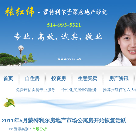
首页
自住房
投资房
生意买卖
房产资讯
免费评估卖房专业服务
个性化买房全程服务
推荐张红伟的六大
2011年5月蒙特利尔房地产市场公寓房开始恢复活跃
>> 资讯类别：
市场分析