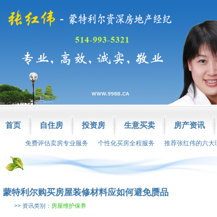
首页
自住房
投资房
生意买卖
房产资讯
免费评估卖房专业服务
个性化买房全程服务
推荐张红伟的六大
蒙特利尔购买房屋装修材料应如何避免赝品
>> 资讯类别：
房屋维护保养