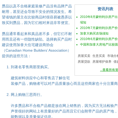
赝品以及不合格家庭装修产品没有品牌产品
资讯列表
耐用，甚至还会导致不安全的情况发生。希
望省钱的屋主在比较商品时很容易被愚弄以
2010年8月蒙特利尔房产
致买到赝品，因为它们相对来说非常便宜。
缩短
2010年7月蒙特利尔房产
赝品通常看起来和真品差不多，但它们不耐
加拿大购买农场须知
用而且还有一些隐性缺陷。选择购买产品时
2010年6月蒙特利尔房产
建议使用加拿大住宅建设商协会
中国和加拿大房地产比较面
（Canadian Home Builders’ Association）
提供的这些方法：
房屋买卖
生意买卖
市场分
房屋贷款
房屋维护保养
借
到著名零售商那里购买。
...查看所有
建筑材料供应中心和零售店了解住宅
装修产品，购物者可以对产品质量放心而且这些商家也十分注重商
网上购物三思而行。
许多赝品和不合格产品都是放在网上销售的，因为买方无法检验产
声誉很好的网站上有质量好的产品而且它们会附带产品的原产地，
能数据以及质量保证信息。