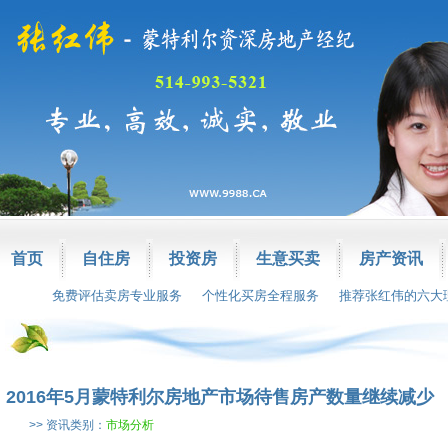
首页
自住房
投资房
生意买卖
房产资讯
免费评估卖房专业服务
个性化买房全程服务
推荐张红伟的六大
2016年5月蒙特利尔房地产市场待售房产数量继续减少
>> 资讯类别：
市场分析