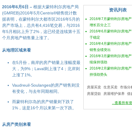
2016年6月6日 –
根据大蒙特利尔房地产局
资讯列表
(GMREB)2016年5月Centris®销售统计数
据表明，在蒙特利尔大都市区2016年5月的
2016年7月蒙特利尔房地
房产市场上，总共有4,416笔交易，与2016
增长百分之三
年5月相比上升了2%，这已经是连续第十五
2016年6月蒙特利尔房地
个月房地产销售量上涨了。
于稳定
2016年4月蒙特利尔房地
从地理区域来看
销售业绩突出
2016年3月蒙特利尔房地
在5月份，南岸的房产销量上涨幅度最
续保持强劲
大，为9%；Laval则上涨了4；北岸则
2016年2月蒙特利尔房地
上涨了1%。
持强劲势头
Vaudreuil-Soulanges的房产销售则没
房屋买卖
生意买卖
市场分
有变化，与去年同期相同。
房屋贷款
房屋维护保养
借
而蒙特利尔岛的房产销量则下跌了
...查看所有
1%，这是16个月以来第一次下跌。
从房产类别来看