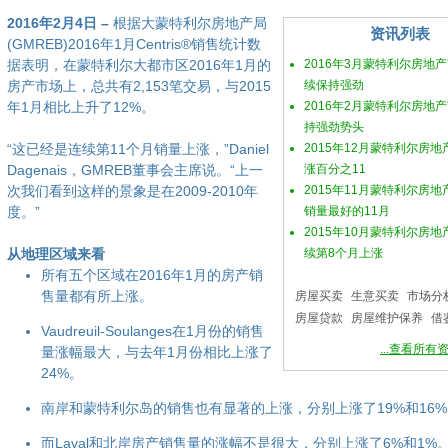
2016年2月4日 –
根据大蒙特利尔房地产局
资讯列表
(GMREB)2016年1月Centris®销售统计数
据表明，在蒙特利尔大都市区2016年1月的
2016年3月蒙特利尔房地
房产市场上，总共有2,153笔交易，与2015
续保持强劲
年1月相比上升了12%。
2016年2月蒙特利尔房地
持强劲势头
“这已经是连续第11个月销量上涨，”Daniel
2015年12月蒙特利尔房
Dagenais，GMREB董事会主席说。“上一
涨百分之11
次我们看到这样的景象是在2009-2010年
2015年11月蒙特利尔房
度。”
销量最好的11月
2015年10月蒙特利尔房
从地理区域来看
续第8个月上涨
所有五个区域在2016年1月的房产销
售量都有所上涨。
房屋买卖
生意买卖
市场分
房屋贷款
房屋维护保养
借
Vaudreuil-Soulanges在1月份的销售
...查看所有
量涨幅最大，与去年1月份相比上涨了
24%。
南岸和蒙特利尔岛的销售也有显著的上涨，分别上涨了19%和16%
而Laval和北岸房产销售量的涨幅不是很大，分别上涨了6%和1%