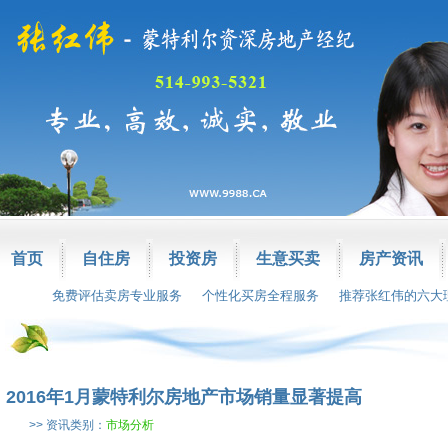
首页
自住房
投资房
生意买卖
房产资讯
免费评估卖房专业服务
个性化买房全程服务
推荐张红伟的六大
2016年1月蒙特利尔房地产市场销量显著提高
>> 资讯类别：
市场分析