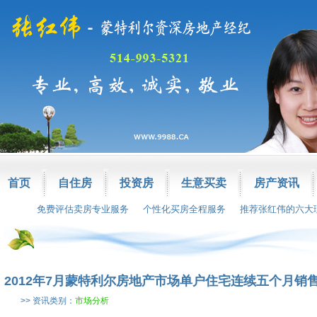
首页
自住房
投资房
生意买卖
房产资讯
免费评估卖房专业服务
个性化买房全程服务
推荐张红伟的六大
2012年7月蒙特利尔房地产市场单户住宅连续五个月销
>> 资讯类别：
市场分析