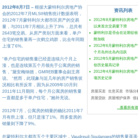
2012年8月7日 –
根据大蒙特利尔房地产协
资讯列表
会的2012年7月MLS®销售统计数据表明，
2012年7月蒙特利尔大都市区房产的交易
2012年8月蒙特利尔房地产
量，与2011年7月相比上升了3% ，总共有
以来首次交易量下滑
2643笔交易。从房产类别方面来看，单户
蒙特利尔是否会在近期征收
住宅的销售量再一次鹤立鸡群，比去年同期
附加税
上涨了6%。
2012年6月蒙特利尔房地
个月岛外比岛内活跃
“单户住宅的销售量已经是连续六个月上
2012年5月蒙特利尔房地
涨，也是连续第五个月领先于公寓房的销
创历史最高记录
售，”黛安梅纳德，GMREB董事会副主席
2012年4月蒙特利尔房地
说。 “然而，此现象与近几年的房产销售状
项历史记录
况相比有所反常，因为从2009年10月到
2011年11月期间，每个月公寓房的销售量
房屋买卖
生意买卖
市场分
一直都是多于单户住宅，”她补充说。
房屋贷款
房屋维护保养
借
...查看所有
2012年7月，公寓房的销量的确比2011年7
月有所上涨，但只是涨了1%。而多套房的
销量则下降了9%。
在蒙特利尔大都市五个主要区域中，Vaudreuil-Soulanges的销售量遥