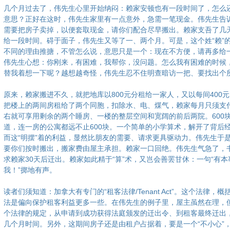
几个月过去了，伟先生心里开始纳闷：赖家安顿也有一段时间了，怎么
意思？正好在这时，伟先生家里有一点意外，急需一笔现金。伟先生告
需要把房子卖掉，以便套取现金，请你们配合尽早搬出。赖家支吾了几
给一段时间。碍于面子，伟先生又等了一、两个月。可是，这个姓“赖”
不同的理由推搪，不管怎么说，意思只是一个：现在不方便，请再多给
伟先生心想：你刚来，有困难，我帮你，没问题。怎么我有困难的时候
替我着想一下呢？越想越奇怪，伟先生忍不住明查暗访一把、要找出个
原来，赖家搬进不久，就把地库以800元分租给一家人，又以每间400
把楼上的两间房租给了两个同胞，扣除水、电、煤气，赖家每月只须支付 
右就可享用剩余的两个睡房、一楼的整层空间和宽阔的前后两院。600
道，连一房的公寓都远不止600块。一个简单的小学算术，解开了背后
而这“明摆”着的利益，显然比朋友的需要、请求更具驱动力。伟先生于
要你们按时搬出，搬家费由屋主承担。赖家一口回绝。伟先生气急了，
求赖家30天后迁出。赖家如此精于“算”术，又岂会善罢甘休：一句“有
我！”掷地有声。
读者们须知道：加拿大有专门的“租客法律/Tenant Act”。这个法律，
法是偏向保护租客利益更多一些。在伟先生的例子里，屋主虽然在理，
个法律的规定，从申请到成功获得法庭颁发的迁出令、到租客最终迁出
几个月时间。另外，这期间房子还是由租户占据着，要是一个“不小心”