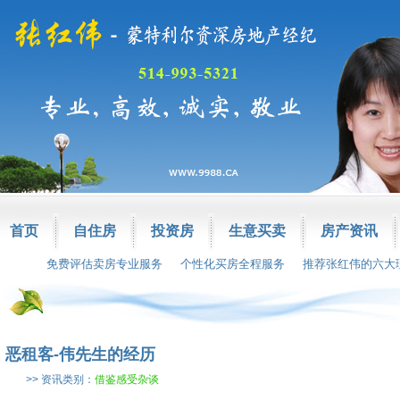
首页
自住房
投资房
生意买卖
房产资讯
免费评估卖房专业服务
个性化买房全程服务
推荐张红伟的六大
恶租客-伟先生的经历
>> 资讯类别：
借鉴感受杂谈