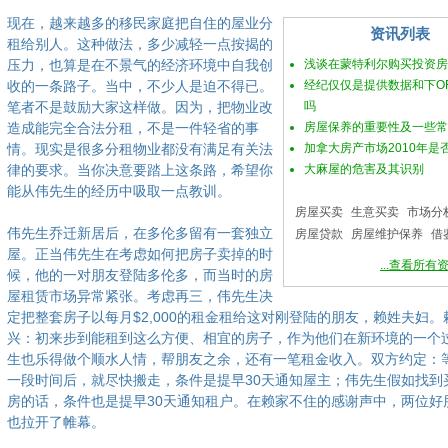
现在，越来越多的移民家庭把自住的屋业分
资讯列表
租给别人。这种做法，多少减轻一点按揭的
压力，也算是在不景气的经济环境中自我创
浅谈在蒙特利尔购买投资房
收的一条路子。当中，不少人是迫不得已。
经纪仅仅是提供数据和下OF
笔者不是鼓励大家这样做。因为，把物业改
吗
造成能完全合法分租，不是一件轻省的事
房屋保养的重要性及一些常
情。现实是很多分租物业都没有满足有关法
加拿大房产市场2010年是
律的要求。当你决意要踏上这条路，希望你
大麻屋的危害及其识别
能从伟先生的经历中吸取一点教训。
房屋买卖
生意买卖
市场分
伟先生乔迁新居后，在多伦多留有一套独立
房屋贷款
房屋维护保养
借
屋。正当伟先生在考虑如何把房子卖掉的时
...查看所有
候，他的一对朋友登陆多伦多，而当时的房
屋租赁市场异常紧张。考虑再三，伟先生决
定把整套房子以每月$2,000的租金租给这对刚登陆的朋友，赖姓夫妇
兴：初来步到能租到这么方便、相宜的房子，作为他们在新环境的一个
生也乐得做个顺水人情，帮朋友之余，还有一笔租金收入。双方约定：
一段时间后，就尽快搬走，条件是提早30天通知屋主；伟先生假如找到
房的话，条件也是提早30天通知租户。在赖家不住的感谢声中，两位好
也拉开了帷幕。