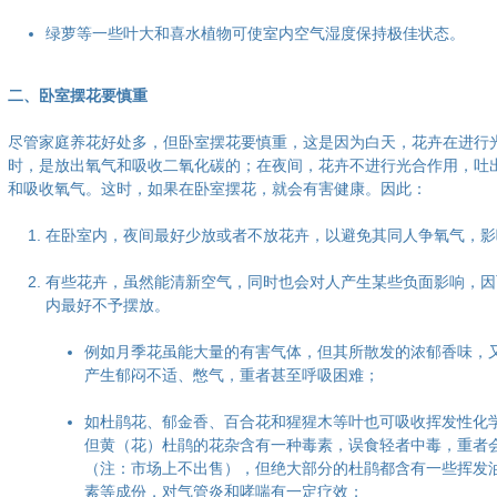
绿萝等一些叶大和喜水植物可使室内空气湿度保持极佳状态。
二、卧室摆花要慎重
尽管家庭养花好处多，但卧室摆花要慎重，这是因为白天，花卉在进行
时，是放出氧气和吸收二氧化碳的；在夜间，花卉不进行光合作用，吐
和吸收氧气。这时，如果在卧室摆花，就会有害健康。因此：
在卧室内，夜间最好少放或者不放花卉，以避免其同人争氧气，影
有些花卉，虽然能清新空气，同时也会对人产生某些负面影响，因
内最好不予摆放。
例如月季花虽能大量的有害气体，但其所散发的浓郁香味，
产生郁闷不适、憋气，重者甚至呼吸困难；
如杜鹃花、郁金香、百合花和猩猩木等叶也可吸收挥发性化
但黄（花）杜鹃的花杂含有一种毒素，误食轻者中毒，重者
（注：市场上不出售），但绝大部分的杜鹃都含有一些挥发
素等成份，对气管炎和哮喘有一定疗效；