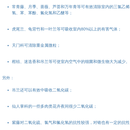
常青藤、月季、蔷薇、芦荟和万年青等可有效清除室内的三氯乙烯
氢、苯、苯酚、氟化氢和乙醚等；
虎尾兰、龟背竹和一叶兰等可吸收室内80%以上的有害气体；
天门科可清除重金属微粒；
柑桔、迷迭香和吊兰等可使室内空气中的细菌和微生物大为减少。
另外：
吊兰还可以有效中吸收二氧化碳；
仙人掌科的一些多肉类花卉夜间很少二氧化碳；
紫藤对二氧化硫、氯气和氟化氢的抗性较强，对铬也有一定的抗性