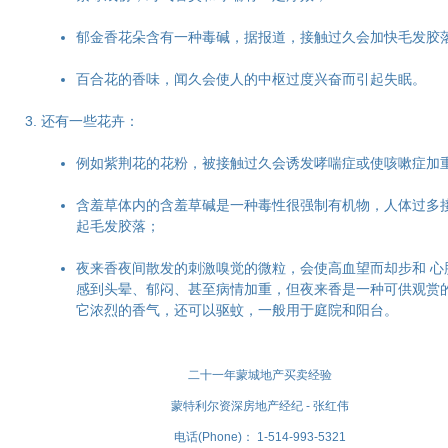
郁金香花朵含有一种毒碱，据报道，接触过久会加快毛发胶
百合花的香味，闻久会使人的中枢过度兴奋而引起失眠。
还有一些花卉：
例如紫荆花的花粉，被接触过久会诱发哮喘症或使咳嗽症加
含羞草体内的含羞草碱是一种毒性很强制有机物，人体过多
起毛发胶落；
夜来香夜间散发的刺激嗅觉的微粒，会使高血望而却步和 心
感到头晕、郁闷、甚至病情加重，但夜来香是一种可供观赏
它浓烈的香气，还可以驱蚊，一般用于庭院和阳台。
二十一年蒙城地产买卖经验
蒙特利尔资深房地产经纪 - 张红伟
电话(Phone)： 1-514-993-5321