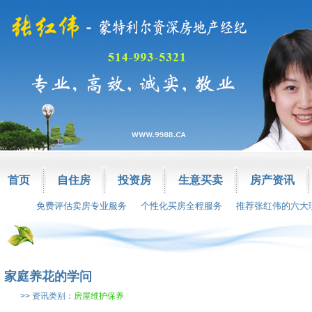
首页
自住房
投资房
生意买卖
房产资讯
免费评估卖房专业服务
个性化买房全程服务
推荐张红伟的六大
家庭养花的学问
>> 资讯类别：
房屋维护保养