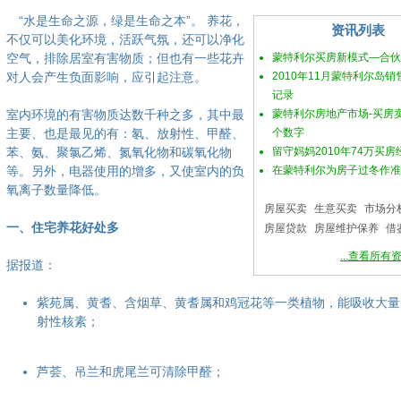
“水是生命之源，绿是生命之本”。 养花，
资讯列表
不仅可以美化环境，活跃气氛，还可以净化
空气，排除居室有害物质；但也有一些花卉
蒙特利尔买房新模式—合伙
对人会产生负面影响，应引起注意。
2010年11月蒙特利尔岛
记录
室内环境的有害物质达数千种之多，其中最
蒙特利尔房地产市场-买房
主要、也是最见的有：氡、放射性、甲醛、
个数字
苯、氨、聚氯乙烯、氮氧化物和碳氧化物
留守妈妈2010年74万买房
等。另外，电器使用的增多，又使室内的负
在蒙特利尔为房子过冬作准
氧离子数量降低。
房屋买卖
生意买卖
市场分
一、住宅养花好处多
房屋贷款
房屋维护保养
借
...查看所有
据报道：
紫苑属、黄耆、含烟草、黄耆属和鸡冠花等一类植物，能吸收大量
射性核素；
芦荟、吊兰和虎尾兰可清除甲醛；