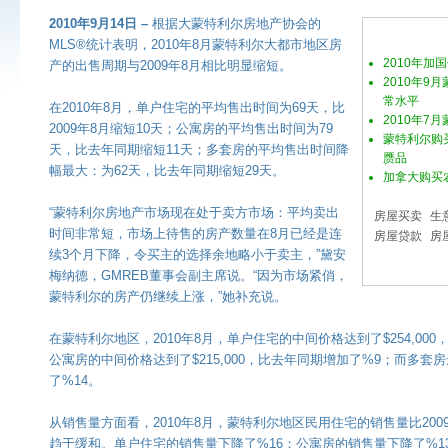
2010年9月14日 –
根据大蒙特利尔房地产协会的
MLS®统计表明，2010年8月蒙特利尔大都市地区房
2010年加
产的出售周期与2009年8月相比明显缩短。
2010年9
常水平
在2010年8月，单户住宅的平均售出时间为69天，比
2010年7
2009年8月缩短10天；公寓房的平均售出时间为79
蒙特利尔购
天，比去年同期缩短11天；多套房的平均售出时间降
赝品
幅最大：为62天，比去年同期缩短29天。
加拿大购买
“蒙特利尔房地产市场现在处于卖方市场：平均卖出
房屋买卖
生
时间非常短，市场上待售的房产数量在8月已经是连
房屋贷款
房
续3个月下降，令买主的选择余地略小于卖主，”黛安
梅纳德，GMREB董事会副主席说。“因为市场紧俏，
蒙特利尔的房产仍继续上涨，”她补充说。
在蒙特利尔地区，2010年8月，单户住宅的中间价格达到了$254,000，
公寓房的中间价格达到了$215,000，比去年同期增加了%9；而多套房达到
了%14。
从销售量方面看，2010年8月，蒙特利尔地区民用住宅的销售量比200
趋于缓和。单户住宅的销售量下降了%16；公寓房的销售量下降了%1