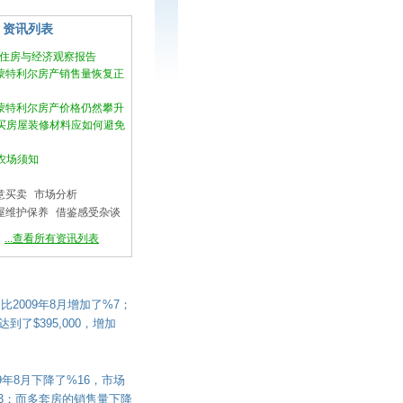
资讯列表
国住房与经济观察报告
月蒙特利尔房产销售量恢复正
月蒙特利尔房产价格仍然攀升
买房屋装修材料应如何避免
农场须知
意买卖
市场分析
屋维护保养
借鉴感受杂谈
...查看所有资讯列表
比2009年8月增加了%7；
了$395,000，增加
9年8月下降了%16，市场
3；而多套房的销售量下降