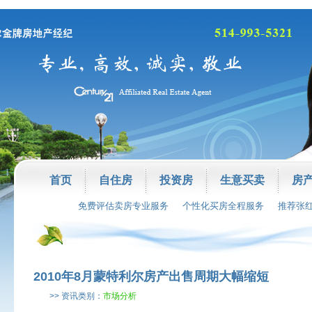
首页
自住房
投资房
生意买卖
房
免费评估卖房专业服务
个性化买房全程服务
推荐张
2010年8月蒙特利尔房产出售周期大幅缩短
>> 资讯类别：
市场分析