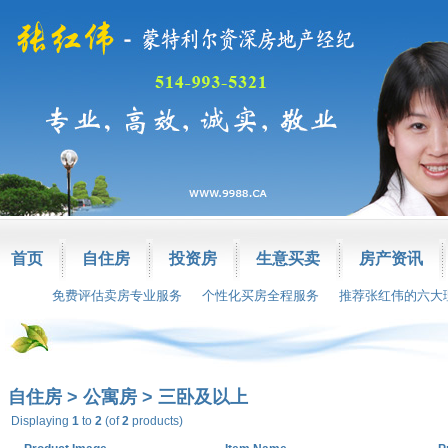
首页
自住房
投资房
生意买卖
房产资讯
免费评估卖房专业服务
个性化买房全程服务
推荐张红伟的六大
自住房
>
公寓房
>
三卧及以上
Displaying
1
to
2
(of
2
products)