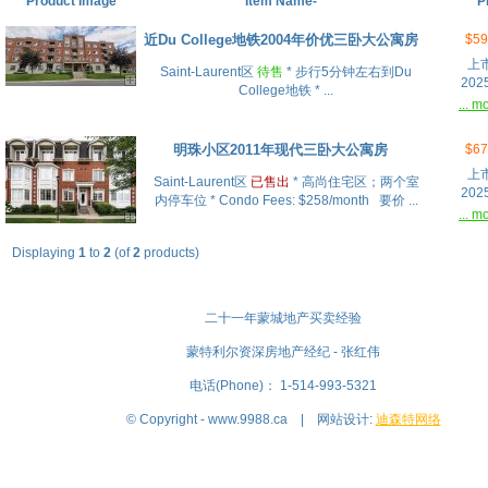
Product Image
Item Name-
P
近Du College地铁2004年价优三卧大公寓房
$59
上
Saint-Laurent区
待售
* 步行5分钟左右到Du
20
College地铁 * ...
... m
明珠小区2011年现代三卧大公寓房
$67
上
Saint-Laurent区
已售出
* 高尚住宅区；两个室
20
内停车位 * Condo Fees: $258/month 要价 ...
... m
Displaying
1
to
2
(of
2
products)
二十一年蒙城地产买卖经验
蒙特利尔资深房地产经纪 - 张红伟
电话(Phone)： 1-514-993-5321
© Copyright - www.9988.ca | 网站设计:
迪森特网络