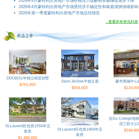
2026年5月蒙特利尔房地产市场价格压力缓解销售额继续逐步下降
2026年4月蒙特利尔房地产市场受经济不确定性和家庭谨慎情绪影响
2026年第一季度蒙特利尔房地产市场总结报告
...查看所有资讯列表
DDO区61年独立错层别墅
Saint-Jérôme半独立屋
蒙市商城中心
$765,000
$504,000
$120,00
近Du College地
优三卧大公
St-Laurent区优质1956年五
St-Laurent区优质1969年五
$599,90
套房
套房
$1,488,000